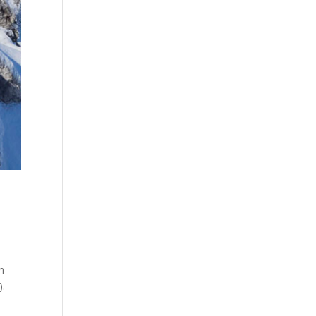
ih
).