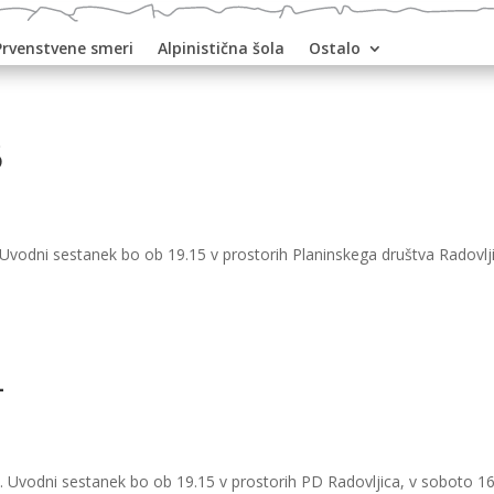
Prvenstvene smeri
Alpinistična šola
Ostalo
5
. Uvodni sestanek bo ob 19.15 v prostorih Planinskega društva Radovlj
4
o. Uvodni sestanek bo ob 19.15 v prostorih PD Radovljica, v soboto 16