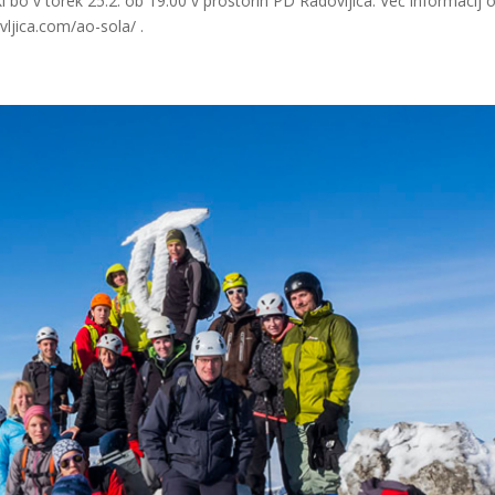
i bo v torek 25.2. ob 19.00 v prostorih PD Radovljica. Več informacij 
vljica.com/ao-sola/ .