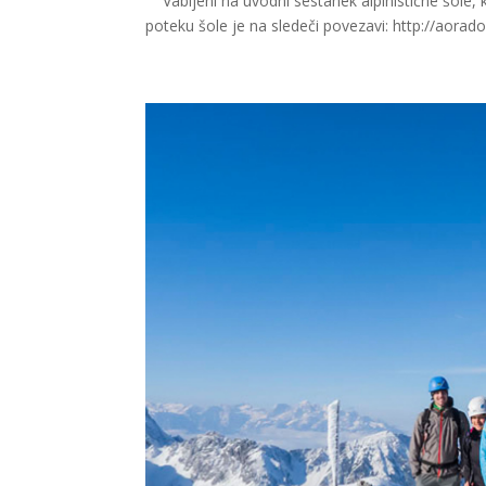
Vabljeni na uvodni sestanek alpinistične šole, k
poteku šole je na sledeči povezavi: http://aorado